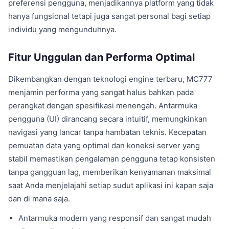
preferensi pengguna, menjadikannya platform yang tidak
hanya fungsional tetapi juga sangat personal bagi setiap
individu yang mengunduhnya.
Fitur Unggulan dan Performa Optimal
Dikembangkan dengan teknologi engine terbaru, MC777
menjamin performa yang sangat halus bahkan pada
perangkat dengan spesifikasi menengah. Antarmuka
pengguna (UI) dirancang secara intuitif, memungkinkan
navigasi yang lancar tanpa hambatan teknis. Kecepatan
pemuatan data yang optimal dan koneksi server yang
stabil memastikan pengalaman pengguna tetap konsisten
tanpa gangguan lag, memberikan kenyamanan maksimal
saat Anda menjelajahi setiap sudut aplikasi ini kapan saja
dan di mana saja.
Antarmuka modern yang responsif dan sangat mudah