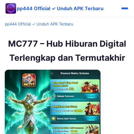
pp444 Official ✓ Unduh APK Terbaru
pp444 Official ✓ Unduh APK Terbaru
MC777 – Hub Hiburan Digital
Terlengkap dan Termutakhir