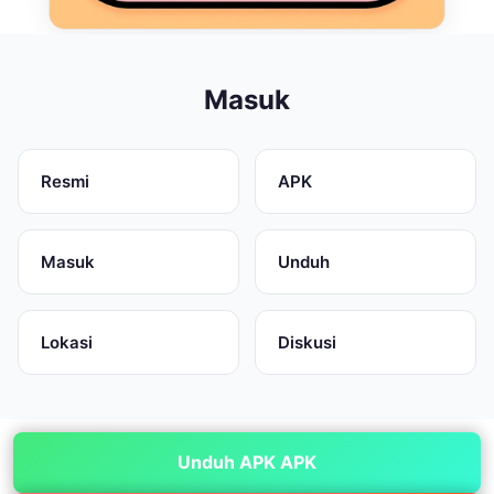
Masuk
Resmi
APK
Masuk
Unduh
Lokasi
Diskusi
Unduh APK APK