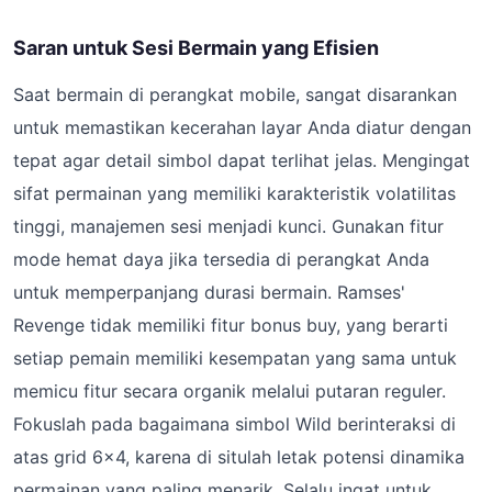
Saran untuk Sesi Bermain yang Efisien
Saat bermain di perangkat mobile, sangat disarankan
untuk memastikan kecerahan layar Anda diatur dengan
tepat agar detail simbol dapat terlihat jelas. Mengingat
sifat permainan yang memiliki karakteristik volatilitas
tinggi, manajemen sesi menjadi kunci. Gunakan fitur
mode hemat daya jika tersedia di perangkat Anda
untuk memperpanjang durasi bermain. Ramses'
Revenge tidak memiliki fitur bonus buy, yang berarti
setiap pemain memiliki kesempatan yang sama untuk
memicu fitur secara organik melalui putaran reguler.
Fokuslah pada bagaimana simbol Wild berinteraksi di
atas grid 6×4, karena di situlah letak potensi dinamika
permainan yang paling menarik. Selalu ingat untuk