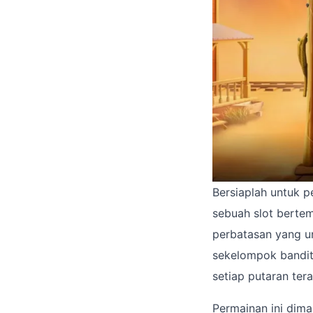
Bersiaplah untuk 
sebuah slot berte
perbatasan yang u
sekelompok bandit 
setiap putaran ter
Permainan ini dim