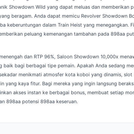
anik Showdown Wild yang dapat meluas dan memberikan p
yang beragam. Anda dapat memicu Revolver Showdown Bo
ba keberuntungan dalam Train Heist yang menegangkan. F
memberikan peluang kemenangan tambahan pada 898aa put
as menengah dan RTP 96%, Saloon Showdown 10,000x mena
 baik bagi berbagai tipe pemain. Apakah Anda sedang men
sekadar menikmati atmosfer kota koboi yang dinamis, slot
 yang kaya fitur. Bagi mereka yang ingin langsung beraks
nkan akses instan ke berbagai bonus, membuat setiap mom
n 898aa potensi 898aa keseruan.