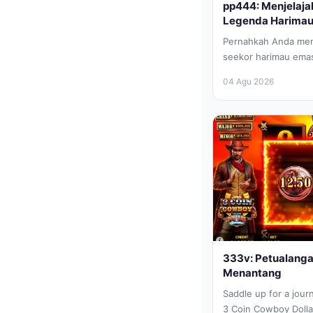
pp444: Menjelajah
Legenda Harima
Pernahkah Anda me
seekor harimau em
keberuntungan di te
04 Agu 2026
Saat pertama kali...
333v: Petualanga
Menantang
Saddle up for a jour
3 Coin Cowboy Dolla